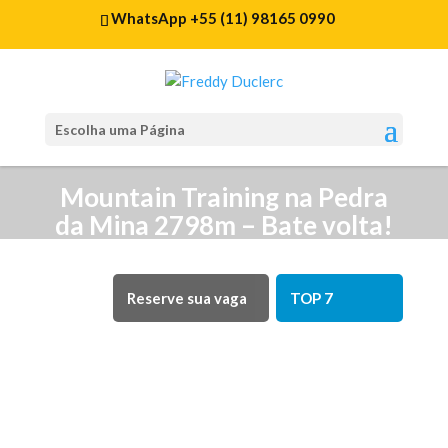
WhatsApp +55 (11) 98165 0990
Escolha uma Página
Mountain Training na Pedra
da Mina 2798m – Bate volta!
Reserve sua vaga
TOP 7