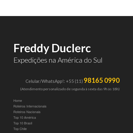
Freddy Duclerc
Expedições na América do Sul
98165 0990
Celular/WhatsApp!: +55 (11)
(Atendimento personalizado de segunda à sexta das 9h às 18h)
Home
Roteiros Internacionais
Roteiros Nacionais
Top 10 América
Top 10 Brasil
Top Chile