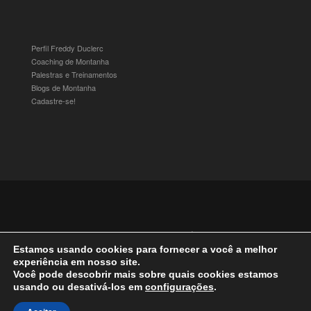
Perfil Freddy Duclerc
Coaching de Montanha
Palestras e Treinamentos
Blogs de Montanha
Cadastre-se!
© 2016-2025 Freddy Duclerc - Expedições na Ámerica do Sul.
Devenvolvido por
Studioz4
|
Política de Privacidade
Estamos usando cookies para fornecer a você a melhor
experiência em nosso site.
Você pode descobrir mais sobre quais cookies estamos
usando ou desativá-los em
configurações
.