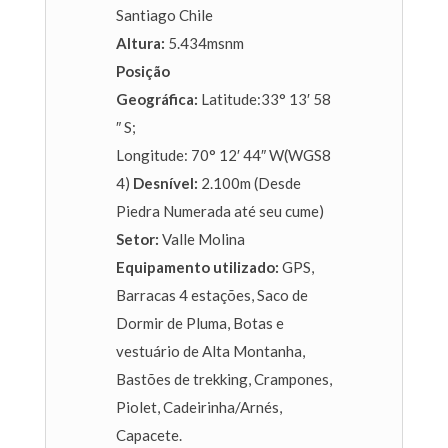
Santiago Chile
Altura:
5.434msnm
Posição
Geográfica:
Latitude:33° 13′ 58
″ S;
Longitude: 70° 12′ 44″ W(WGS8
4)
Desnível:
2.100m (Desde
Piedra Numerada até seu cume)
Setor:
Valle Molina
Equipamento utilizado:
GPS,
Barracas 4 estações, Saco de
Dormir de Pluma, Botas e
vestuário de Alta Montanha,
Bastões de trekking, Crampones,
Piolet, Cadeirinha/Arnés,
Capacete.