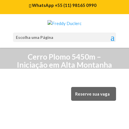
WhatsApp +55 (11) 98165 0990
Escolha uma Página
Cerro Plomo 5450m –
Iniciação em Alta Montanha
(Chile)
Reserve sua vaga