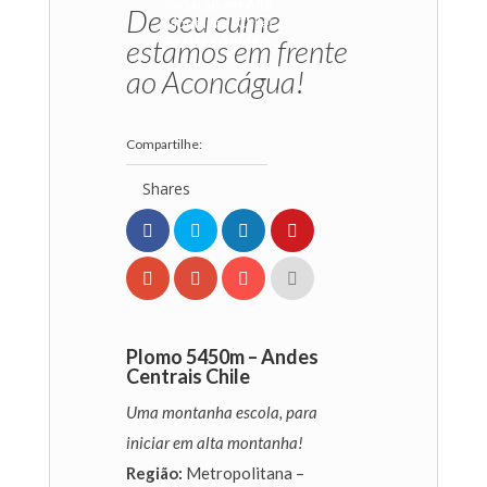
Iniciação em Alta
De seu cume
Montanha (Chile)
estamos em frente
Assista o vídeo
ao Aconcágua!
Shares
Plomo 5450m – Andes
Centrais Chile
Uma montanha escola, para
iniciar em alta montanha!
Região:
Metropolitana –