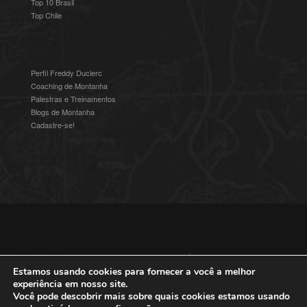
Top 10 Brasil
Top Chile
Perfil Freddy Duclerc
Coaching de Montanha
Palestras e Treinamentos
Blogs de Montanha
Cadastre-se!
© 2016-2025 Freddy Duclerc - Expedições na Ámerica do Sul.
Devenvolvido por
Studioz4
|
Política de Privacidade
Estamos usando cookies para fornecer a você a melhor
experiência em nosso site.
Você pode descobrir mais sobre quais cookies estamos usando