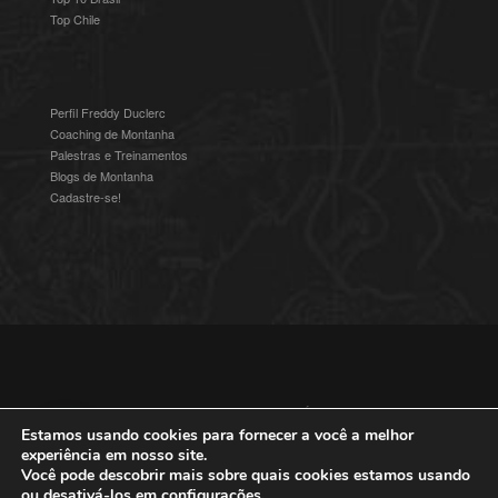
Top Chile
Perfil Freddy Duclerc
Coaching de Montanha
Palestras e Treinamentos
Blogs de Montanha
Cadastre-se!
© 2016-2025 Freddy Duclerc - Expedições na Ámerica do Sul.
Devenvolvido por
Studioz4
|
Política de Privacidade
Estamos usando cookies para fornecer a você a melhor
experiência em nosso site.
Você pode descobrir mais sobre quais cookies estamos usando
ou desativá-los em
configurações
.