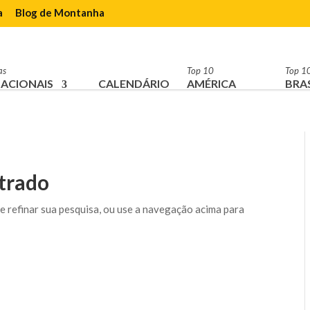
a
Blog de Montanha
as
Top 10
Top 1
ACIONAIS
CALENDÁRIO
AMÉRICA
BRAS
trado
te refinar sua pesquisa, ou use a navegação acima para