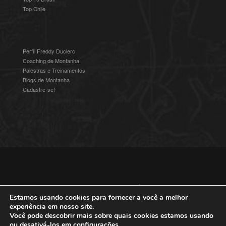
Top Chile
Perfil Freddy Duclerc
Coaching de Montanha
Palestras e Treinamentos
Blogs de Montanha
Cadastre-se!
© 2016-2025 Freddy Duclerc - Expedições na Ámerica do Sul.
Devenvolvido por
Studioz4
|
Política de Privacidade
Estamos usando cookies para fornecer a você a melhor
experiência em nosso site.
Você pode descobrir mais sobre quais cookies estamos usando
ou desativá-los em
configurações
.