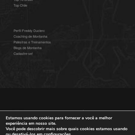
Top Chile
Perfil Freddy Duclerc
Coaching de Montanha
Palestras e Treinamentos
Blogs de Montanha
Cadastre-se!
© 2016-2025 Freddy Duclerc - Expedições na Ámerica do Sul.
Devenvolvido por
Studioz4
|
Política de Privacidade
Estamos usando cookies para fornecer a você a melhor
experiência em nosso site.
Você pode descobrir mais sobre quais cookies estamos usando
ou desativá-los em
configurações
.