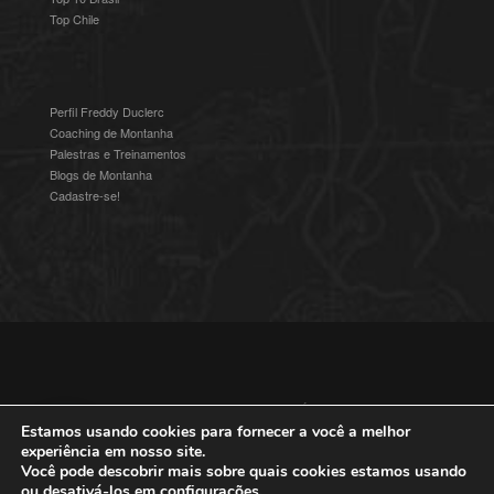
Top Chile
Perfil Freddy Duclerc
Coaching de Montanha
Palestras e Treinamentos
Blogs de Montanha
Cadastre-se!
© 2016-2025 Freddy Duclerc - Expedições na Ámerica do Sul.
Devenvolvido por
Studioz4
|
Política de Privacidade
Estamos usando cookies para fornecer a você a melhor
experiência em nosso site.
Você pode descobrir mais sobre quais cookies estamos usando
ou desativá-los em
configurações
.