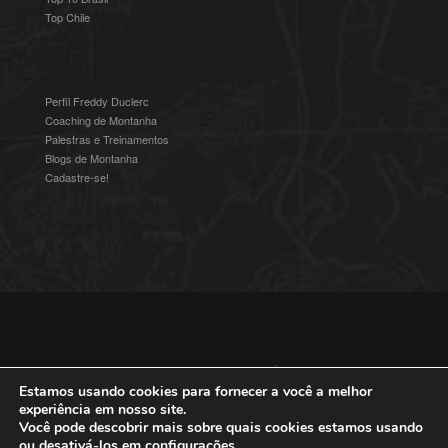
Top Chile
Perfil Freddy Duclerc
Coaching de Montanha
Palestras e Treinamentos
Blogs de Montanha
Cadastre-se!
© 2016-2025 Freddy Duclerc - Expedições na Ámerica do Sul.
Devenvolvido por
Studioz4
|
Política de Privacidade
Estamos usando cookies para fornecer a você a melhor
experiência em nosso site.
Você pode descobrir mais sobre quais cookies estamos usando
ou desativá-los em
configurações
.