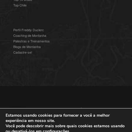
Top Chile
Perfil Freddy Duclerc
Coaching de Montanha
Palestras e Treinamentos
Blogs de Montanha
Cadastre-se!
© 2016-2025 Freddy Duclerc - Expedições na Ámerica do Sul.
Devenvolvido por
Studioz4
|
Política de Privacidade
Estamos usando cookies para fornecer a você a melhor
experiência em nosso site.
Você pode descobrir mais sobre quais cookies estamos usando
ou desativá-los em
configurações
.