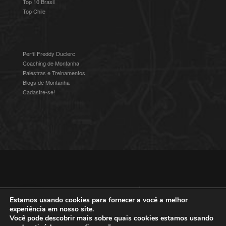
Top 10 Brasil
Top Chile
Perfil Freddy Duclerc
Coaching de Montanha
Palestras e Treinamentos
Blogs de Montanha
Cadastre-se!
© 2016-2025 Freddy Duclerc - Expedições na Ámerica do Sul.
Devenvolvido por
Studioz4
|
Política de Privacidade
Estamos usando cookies para fornecer a você a melhor
experiência em nosso site.
Você pode descobrir mais sobre quais cookies estamos usando