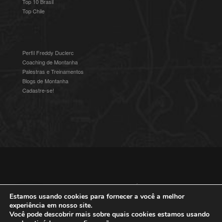
Top 10 Brasil
Top Chile
Perfil Freddy Duclerc
Coaching de Montanha
Palestras e Treinamentos
Blogs de Montanha
Cadastre-se!
© 2016-2025 Freddy Duclerc - Expedições na Ámerica do Sul.
Devenvolvido por
Studioz4
|
Política de Privacidade
Estamos usando cookies para fornecer a você a melhor
experiência em nosso site.
Você pode descobrir mais sobre quais cookies estamos usando