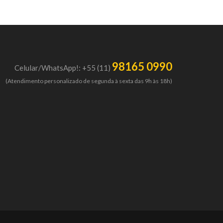
98165 0990
Celular/WhatsApp!: +55 (11)
(Atendimento personalizado de segunda à sexta das 9h às 18h)