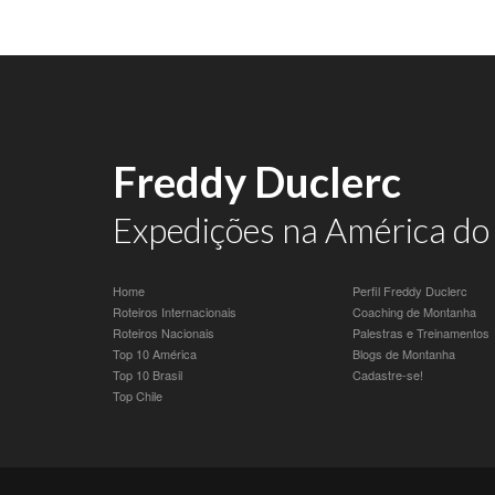
Freddy Duclerc
Expedições na América do 
Home
Perfil Freddy Duclerc
Roteiros Internacionais
Coaching de Montanha
Roteiros Nacionais
Palestras e Treinamentos
Top 10 América
Blogs de Montanha
Top 10 Brasil
Cadastre-se!
Top Chile