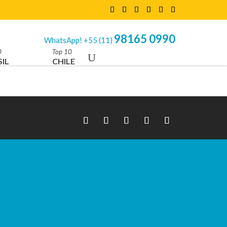
98165 0990
WhatsApp! +55 (11)
0
Top 10
IL
CHILE