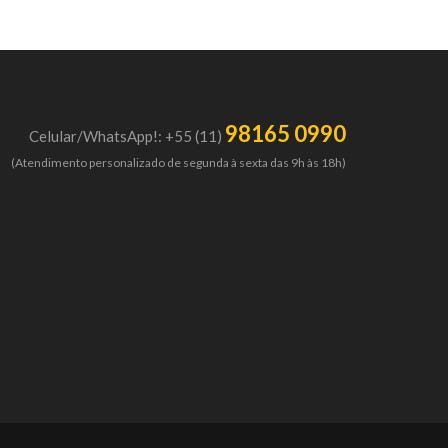
98165 0990
Celular/WhatsApp!: +55 (11)
(Atendimento personalizado de segunda à sexta das 9h às 18h)