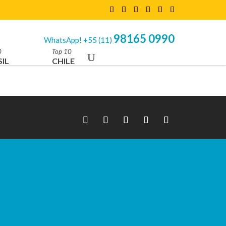
98165 0990
WhatsApp! +55 (11)
0
Top 10
IL
CHILE