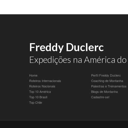
Freddy Duclerc
Expedições na América do 
Home
Perfil Freddy Duclerc
Roteiros Internacionais
Coaching de Montanha
Roteiros Nacionais
Palestras e Treinamentos
Top 10 América
Blogs de Montanha
Top 10 Brasil
Cadastre-se!
Top Chile