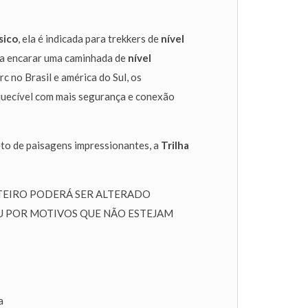
sico
, ela é indicada para trekkers de
nível
a encarar uma caminhada de
nível
c no Brasil e américa do Sul, os
quecível com mais segurança e conexão
leto de paisagens impressionantes, a
Trilha
TEIRO PODERÁ SER ALTERADO
U POR MOTIVOS QUE NÃO ESTEJAM
a