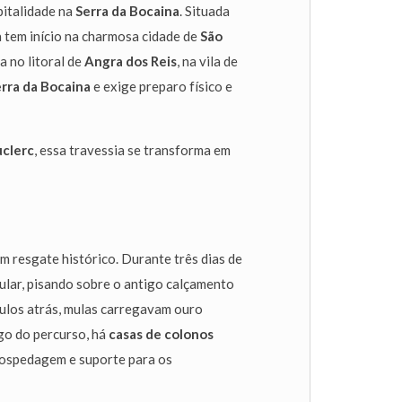
pitalidade na
Serra da Bocaina
. Situada
ha tem início na charmosa cidade de
São
a no litoral de
Angra dos Reis
, na vila de
rra da Bocaina
e exige preparo físico e
clerc
, essa travessia se transforma em
m resgate histórico. Durante três dias de
lar, pisando sobre o antigo calçamento
culos atrás, mulas carregavam ouro
ngo do percurso, há
casas de colonos
hospedagem e suporte para os