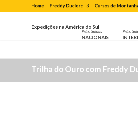
Home
Freddy Duclerc
Cursos de Montanh
Expedições na América do Sul
Próx. Saídas
Próx. Saí
NACIONAIS
INTER
Trilha do Ouro com Freddy D