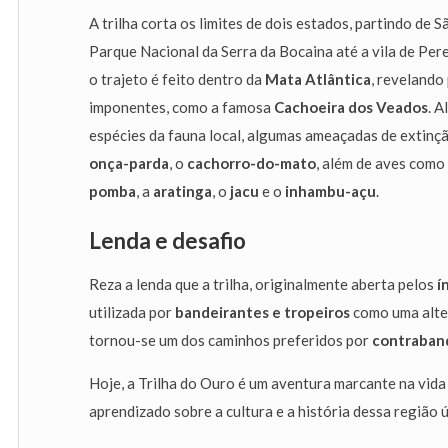
A trilha corta os limites de dois estados, partindo de 
Parque Nacional da Serra da Bocaina até a vila de Per
o trajeto é feito dentro da
Mata Atlântica
, revelando
imponentes, como a famosa
Cachoeira dos Veados
. A
espécies da fauna local, algumas ameaçadas de extinç
onça-parda
, o
cachorro-do-mato
, além de aves como
pomba
, a
aratinga
, o
jacu
e o
inhambu-açu
.
Lenda e desafio
Reza a lenda que a trilha, originalmente aberta pelos
í
utilizada por
bandeirantes e tropeiros
como uma alter
tornou-se um dos caminhos preferidos por
contraband
Hoje, a Trilha do Ouro é um aventura marcante na vida
aprendizado sobre a cultura e a história dessa região ú