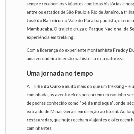
sempre recebem os viajantes com boas histórias e hos
entre os estados de São Paulo e Rio de Janeiro, a tril
José do Barreiro
, no Vale do Paraíba paulista, e termin
Mambucaba
. O trajeto cruza o
Parque Nacional da Se
experiência em trekking.
Com a liderança do experiente montanhista
Freddy Du
uma verdadeira imersão na história e na natureza.
Uma jornada no tempo
A
Trilha do Ouro
é muito mais do que um trekking – é u
caminhada, os aventureiros percorrem um caminho secu
de pedras conhecido como
“pé de moleque”
, onde, sé
extraído de Minas Gerais em direção ao litoral. Ao lo
restauradas
, que hoje recebem viajantes e oferecem 
caminhantes.