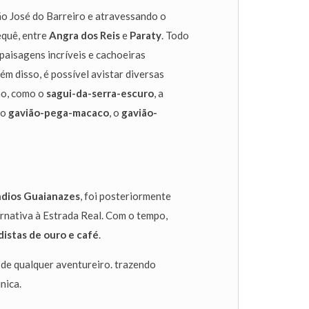
São José do Barreiro e atravessando o
equê, entre
Angra dos Reis
e
Paraty
. Todo
 paisagens incríveis e cachoeiras
lém disso, é possível avistar diversas
ão, como o
sagui-da-serra-escuro
, a
 o
gavião-pega-macaco
, o
gavião-
ndios Guaianazes
, foi posteriormente
nativa à Estrada Real. Com o tempo,
istas de ouro e café
.
 de qualquer aventureiro. trazendo
nica.