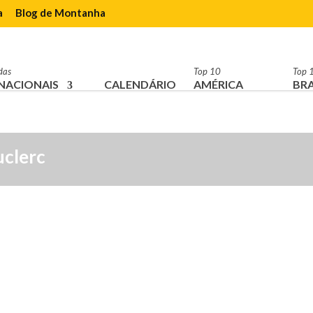
a
Blog de Montanha
das
Top 10
Top 
NACIONAIS
CALENDÁRIO
AMÉRICA
BRA
uclerc