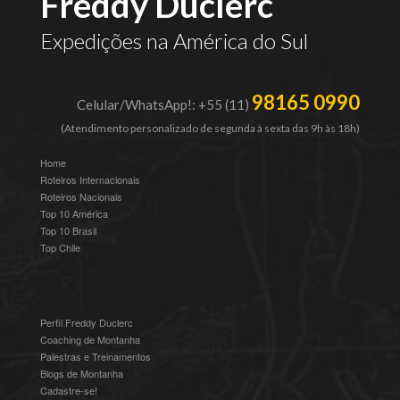
Freddy Duclerc
Expedições na América do Sul
98165 0990
Celular/WhatsApp!: +55 (11)
(Atendimento personalizado de segunda à sexta das 9h às 18h)
Home
Roteiros Internacionais
Roteiros Nacionais
Top 10 América
Top 10 Brasil
Top Chile
Perfil Freddy Duclerc
Coaching de Montanha
Palestras e Treinamentos
Blogs de Montanha
Cadastre-se!