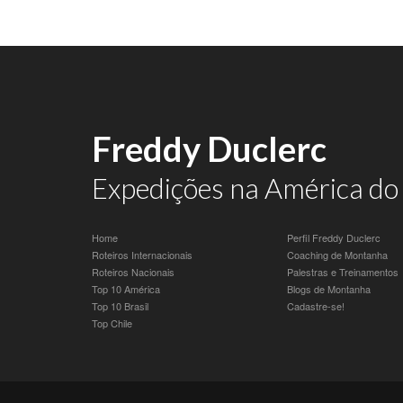
Freddy Duclerc
Expedições na América do 
Home
Perfil Freddy Duclerc
Roteiros Internacionais
Coaching de Montanha
Roteiros Nacionais
Palestras e Treinamentos
Top 10 América
Blogs de Montanha
Top 10 Brasil
Cadastre-se!
Top Chile