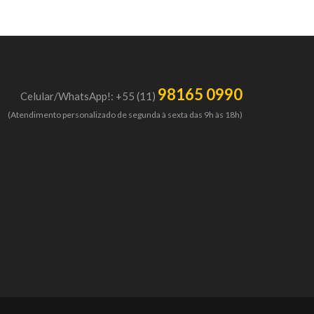
98165 0990
Celular/WhatsApp!: +55 (11)
(Atendimento personalizado de segunda à sexta das 9h às 18h)