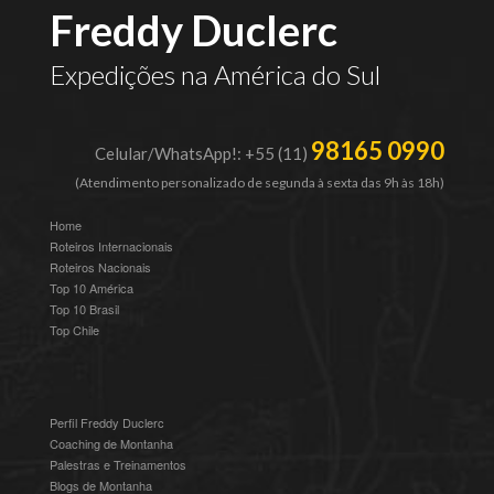
Freddy Duclerc
Expedições na América do Sul
98165 0990
Celular/WhatsApp!: +55 (11)
(Atendimento personalizado de segunda à sexta das 9h às 18h)
Home
Roteiros Internacionais
Roteiros Nacionais
Top 10 América
Top 10 Brasil
Top Chile
Perfil Freddy Duclerc
Coaching de Montanha
Palestras e Treinamentos
Blogs de Montanha