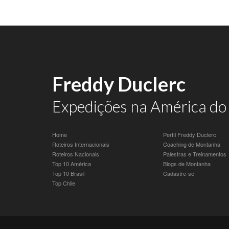
Freddy Duclerc
Expedições na América do 
Home
Perfil Freddy Duclerc
Roteiros Internacionais
Coaching de Montanha
Roteiros Nacionais
Palestras e Treinamentos
Top 10 América
Blogs de Montanha
Top 10 Brasil
Cadastre-se!
Top Chile