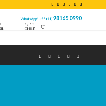
98165 0990
WhatsApp! +55 (11)
0
Top 10
IL
CHILE