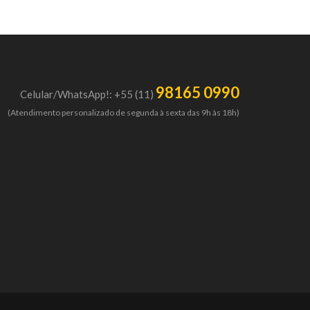
98165 0990
Celular/WhatsApp!: +55 (11)
(Atendimento personalizado de segunda à sexta das 9h às 18h)