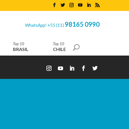
98165 0990
WhatsApp! +55 (11)
Top 10
Top 10
BRASIL
CHILE