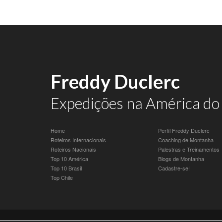
Freddy Duclerc
Expedições na América do 
Home
Perfil Freddy Duclerc
Roteiros Internacionais
Coaching de Montanha
Roteiros Nacionais
Palestras e Treinamentos
Top 10 América
Blogs de Montanha
Top 10 Brasil
Cadastre-se!
Top Chile