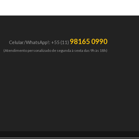
98165 0990
Celular/WhatsApp!: +55 (11)
(Atendimento personalizado de segunda à sexta das 9h às 18h)