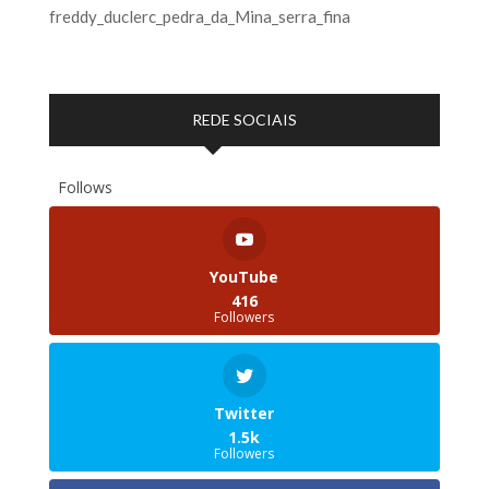
freddy_duclerc_pedra_da_Mina_serra_fina
REDE SOCIAIS
Follows
YouTube
416
Followers
Twitter
1.5k
Followers