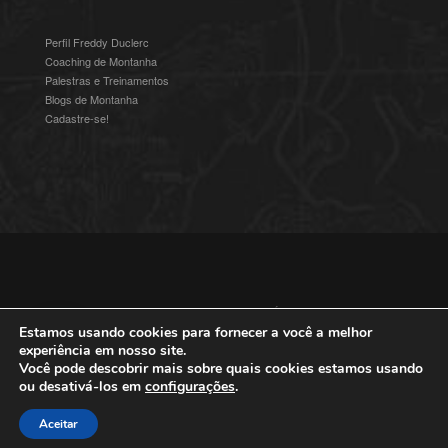
Perfil Freddy Duclerc
Coaching de Montanha
Palestras e Treinamentos
Blogs de Montanha
Cadastre-se!
© 2016-2025 Freddy Duclerc - Expedições na Ámerica do Sul.
Devenvolvido por
Studioz4
|
Política de Privacidade
Estamos usando cookies para fornecer a você a melhor
experiência em nosso site.
Você pode descobrir mais sobre quais cookies estamos usando
ou desativá-los em
configurações
.
Aceitar