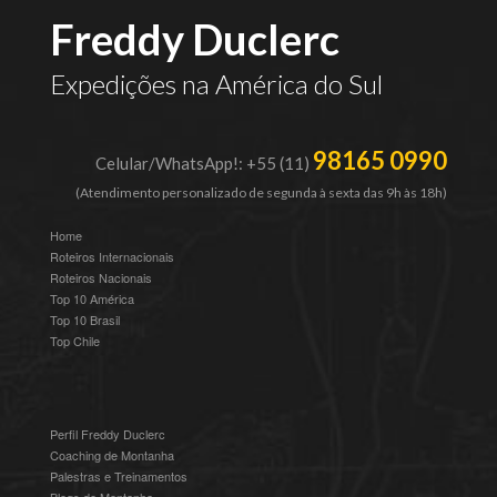
Freddy Duclerc
Expedições na América do Sul
98165 0990
Celular/WhatsApp!: +55 (11)
(Atendimento personalizado de segunda à sexta das 9h às 18h)
Home
Roteiros Internacionais
Roteiros Nacionais
Top 10 América
Top 10 Brasil
Top Chile
Perfil Freddy Duclerc
Coaching de Montanha
Palestras e Treinamentos