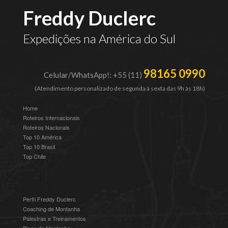
Freddy Duclerc
Expedições na América do Sul
98165 0990
Celular/WhatsApp!: +55 (11)
(Atendimento personalizado de segunda à sexta das 9h às 18h)
Home
Roteiros Internacionais
Roteiros Nacionais
Top 10 América
Top 10 Brasil
Top Chile
Perfil Freddy Duclerc
Coaching de Montanha
Palestras e Treinamentos