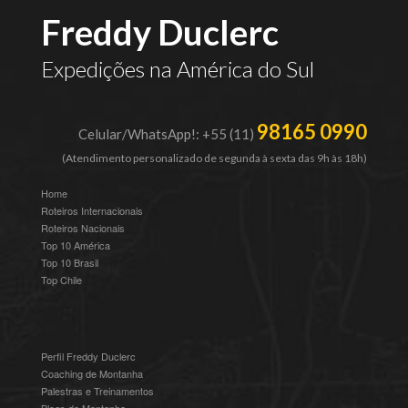
Freddy Duclerc
Expedições na América do Sul
98165 0990
Celular/WhatsApp!: +55 (11)
(Atendimento personalizado de segunda à sexta das 9h às 18h)
Home
Roteiros Internacionais
Roteiros Nacionais
Top 10 América
Top 10 Brasil
Top Chile
Perfil Freddy Duclerc
Coaching de Montanha
Palestras e Treinamentos