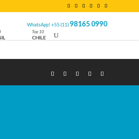
98165 0990
WhatsApp! +55 (11)
0
Top 10
IL
CHILE