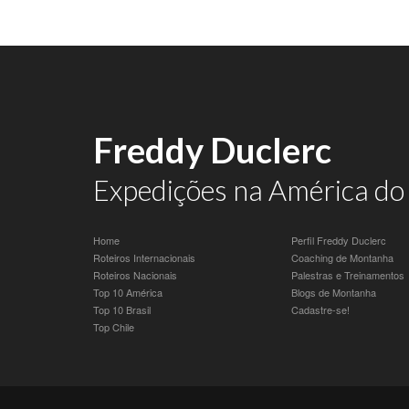
Freddy Duclerc
Expedições na América do 
Home
Perfil Freddy Duclerc
Roteiros Internacionais
Coaching de Montanha
Roteiros Nacionais
Palestras e Treinamentos
Top 10 América
Blogs de Montanha
Top 10 Brasil
Cadastre-se!
Top Chile