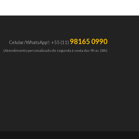
98165 0990
Celular/WhatsApp!: +55 (11)
(Atendimento personalizado de segunda à sexta das 9h às 18h)