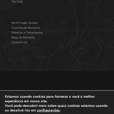
Top Chile
Perfil Freddy Duclerc
Coaching de Montanha
Palestras e Treinamentos
Blogs de Montanha
Cadastre-se!
© 2016-2025 Freddy Duclerc - Expedições na Ámerica do Sul.
Devenvolvido por
Studioz4
|
Política de Privacidade
Estamos usando cookies para fornecer a você a melhor
experiência em nosso site.
Você pode descobrir mais sobre quais cookies estamos usando
ou desativá-los em
configurações
.