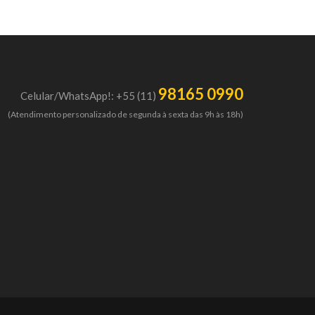
98165 0990
Celular/WhatsApp!: +55 (11)
(Atendimento personalizado de segunda à sexta das 9h às 18h)