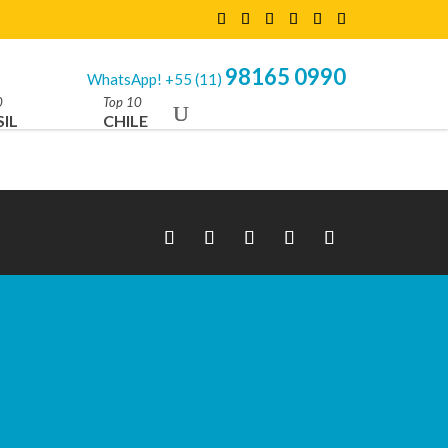
98165 0990
WhatsApp! +55 (11)
0
Top 10
IL
CHILE