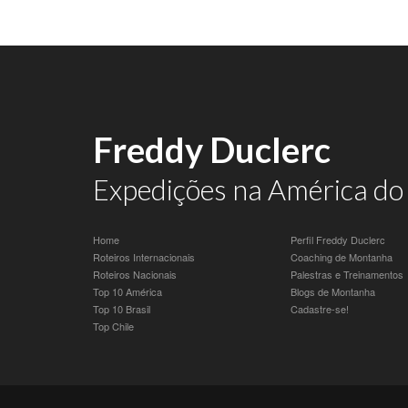
Freddy Duclerc
Expedições na América do 
Home
Perfil Freddy Duclerc
Roteiros Internacionais
Coaching de Montanha
Roteiros Nacionais
Palestras e Treinamentos
Top 10 América
Blogs de Montanha
Top 10 Brasil
Cadastre-se!
Top Chile