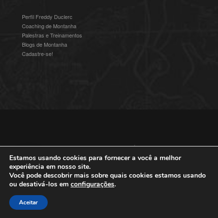
Perfil Freddy Duclerc
Coaching de Montanha
Palestras e Treinamentos
Blogs de Montanha
Cadastre-se!
© 2016-2025 Freddy Duclerc - Expedições na Ámerica do Sul.
Devenvolvido por
Studioz4
|
Política de Privacidade
Estamos usando cookies para fornecer a você a melhor
experiência em nosso site.
Você pode descobrir mais sobre quais cookies estamos usando
ou desativá-los em
configurações
.
Aceitar