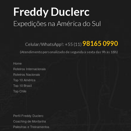
Freddy Duclerc
Expedições na América do Sul
98165 0990
Celular/WhatsApp!: +55 (11)
(Atendimento personalizado de segunda à sexta das 9h às 18h)
Home
Roteiros Internacionais
Roteiros Nacionais
Top 10 América
Top 10 Brasil
Top Chile
Perfil Freddy Duclerc
Coaching de Montanha
Palestras e Treinamentos