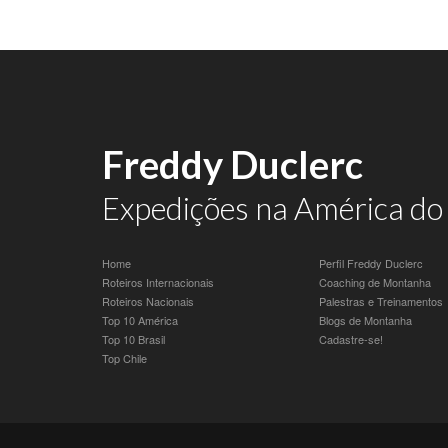
Freddy Duclerc
Expedições na América do 
Home
Perfil Freddy Duclerc
Roteiros Internacionais
Coaching de Montanha
Roteiros Nacionais
Palestras e Treinamentos
Top 10 América
Blogs de Montanha
Top 10 Brasil
Cadastre-se!
Top Chile