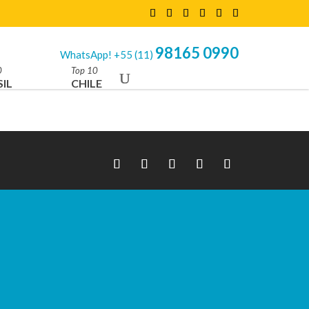
98165 0990
WhatsApp! +55 (11)
0
Top 10
IL
CHILE