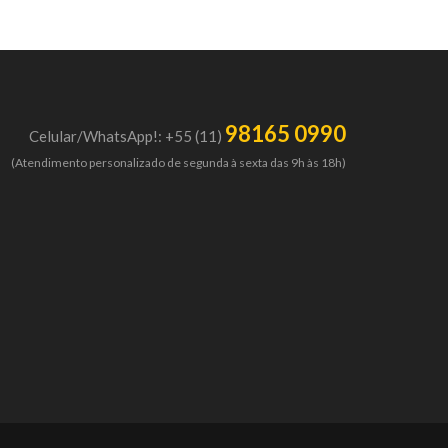
98165 0990
Celular/WhatsApp!: +55 (11)
(Atendimento personalizado de segunda à sexta das 9h às 18h)