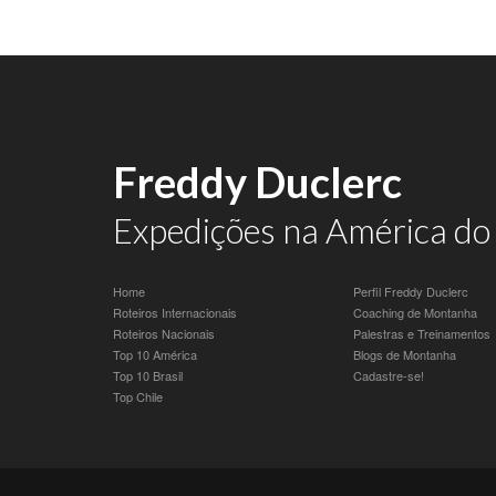
Freddy Duclerc
Expedições na América do 
Home
Perfil Freddy Duclerc
Roteiros Internacionais
Coaching de Montanha
Roteiros Nacionais
Palestras e Treinamentos
Top 10 América
Blogs de Montanha
Top 10 Brasil
Cadastre-se!
Top Chile