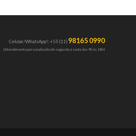
98165 0990
Celular/WhatsApp!: +55 (11)
(Atendimento personalizado de segunda à sexta das 9h às 18h)