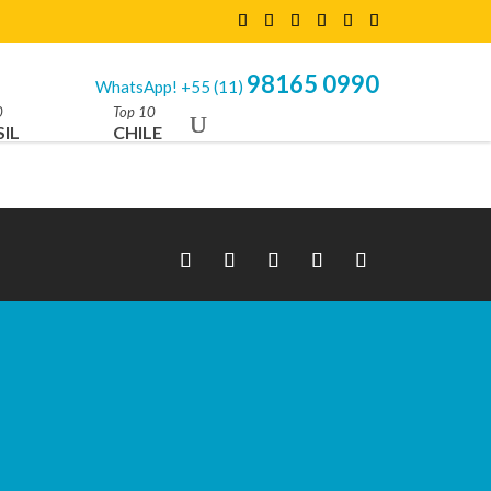
98165 0990
WhatsApp! +55 (11)
0
Top 10
IL
CHILE