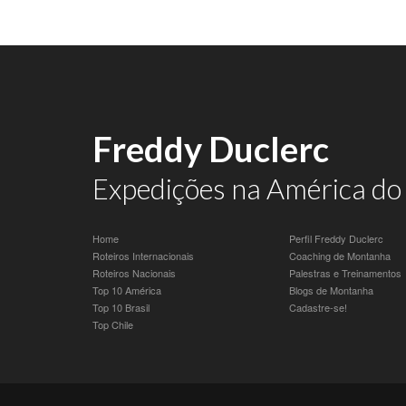
Freddy Duclerc
Expedições na América do 
Home
Perfil Freddy Duclerc
Roteiros Internacionais
Coaching de Montanha
Roteiros Nacionais
Palestras e Treinamentos
Top 10 América
Blogs de Montanha
Top 10 Brasil
Cadastre-se!
Top Chile