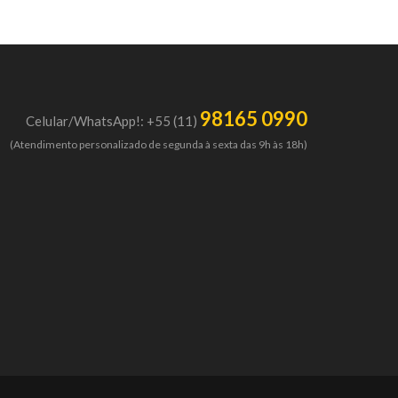
98165 0990
Celular/WhatsApp!: +55 (11)
(Atendimento personalizado de segunda à sexta das 9h às 18h)