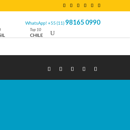
98165 0990
WhatsApp! +55 (11)
0
Top 10
IL
CHILE