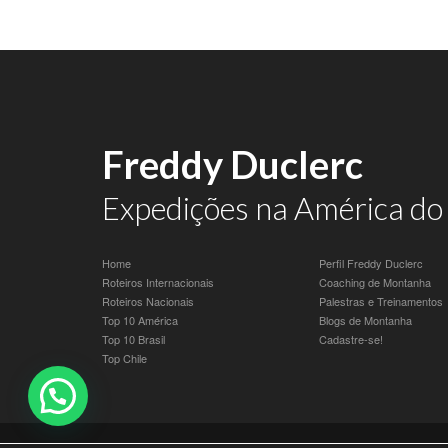
Freddy Duclerc
Expedições na América do 
Home
Perfil Freddy Duclerc
Roteiros Internacionais
Coaching de Montanha
Roteiros Nacionais
Palestras e Treinamentos
Top 10 América
Blogs de Montanha
Top 10 Brasil
Cadastre-se!
Top Chile