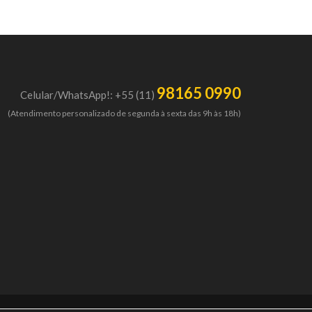
98165 0990
Celular/WhatsApp!: +55 (11)
(Atendimento personalizado de segunda à sexta das 9h às 18h)