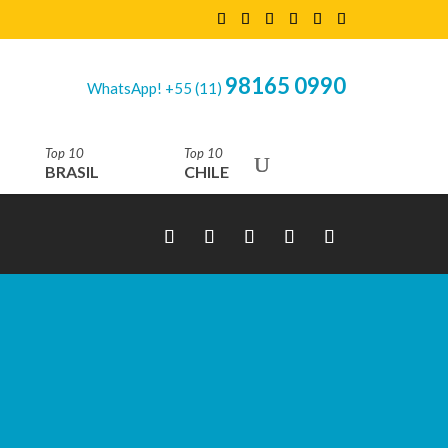
98165 0990
WhatsApp! +55 (11)
Top 10
Top 10
BRASIL
CHILE