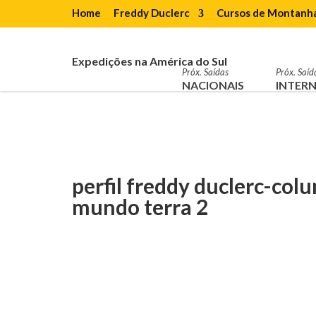
Home
Freddy Duclerc
Cursos de Montanh
Expedições na América do Sul
Próx. Saídas
Próx. Saíd
NACIONAIS
INTERN
perfil freddy duclerc-col
mundo terra 2