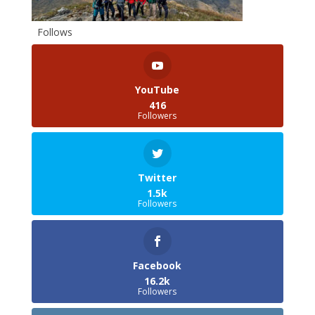
Follows
YouTube
416
Followers
Twitter
1.5k
Followers
Facebook
16.2k
Followers