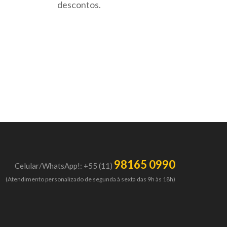
descontos.
98165 0990
Celular/WhatsApp!: +55 (11)
(Atendimento personalizado de segunda à sexta das 9h às 18h)