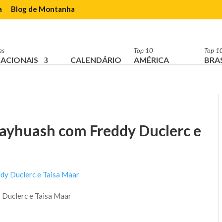
a
Blog de Montanha
as
Top 10
Top 1
ACIONAIS
CALENDÁRIO
AMÉRICA
BRAS
uayhuash com Freddy Duclerc e
Duclerc e Taisa Maar