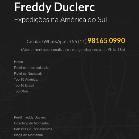
Freddy Duclerc
Expedições na América do Sul
98165 0990
Celular/WhatsApp!: +55 (11)
(Atendimento personalizado de segunda à sexta das 9h às 18h)
Home
Roteiros Internacionais
Roteiros Nacionais
Top 10 América
Top 10 Brasil
Top Chile
Perfil Freddy Duclerc
Coaching de Montanha
Palestras e Treinamentos
Blogs de Montanha