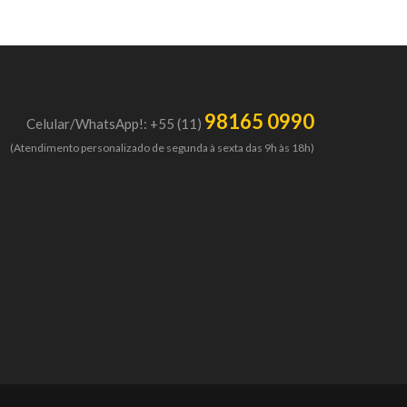
98165 0990
Celular/WhatsApp!: +55 (11)
(Atendimento personalizado de segunda à sexta das 9h às 18h)