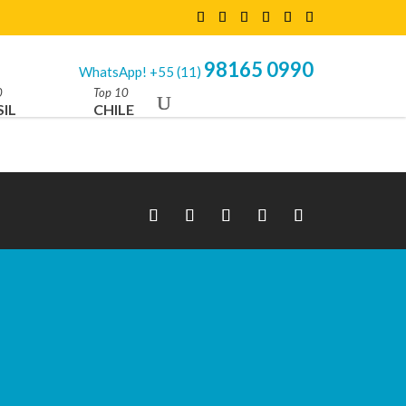
98165 0990
WhatsApp! +55 (11)
0
Top 10
IL
CHILE