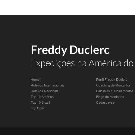
Freddy Duclerc
Expedições na América do 
Home
Perfil Freddy Duclerc
Roteiros Internacionais
Coaching de Montanha
Roteiros Nacionais
Palestras e Treinamentos
Top 10 América
Blogs de Montanha
Top 10 Brasil
Cadastre-se!
Top Chile