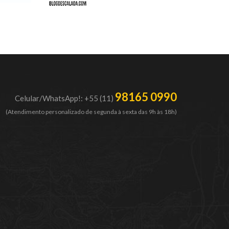
98165 0990
Celular/WhatsApp!: +55 (11)
(Atendimento personalizado de segunda à sexta das 9h às 18h)