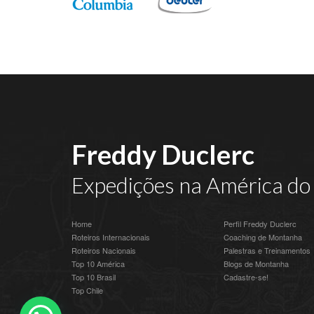
Freddy Duclerc
Expedições na América do 
Home
Perfil Freddy Duclerc
Roteiros Internacionais
Coaching de Montanha
Roteiros Nacionais
Palestras e Treinamentos
Top 10 América
Blogs de Montanha
Top 10 Brasil
Cadastre-se!
Top Chile