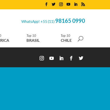
98165 0990
WhatsApp! +55 (11)
0
Top 10
Top 10
RICA
BRASIL
CHILE