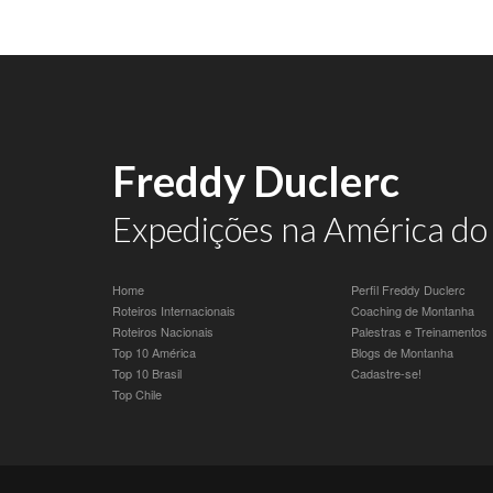
Freddy Duclerc
Expedições na América do 
Home
Perfil Freddy Duclerc
Roteiros Internacionais
Coaching de Montanha
Roteiros Nacionais
Palestras e Treinamentos
Top 10 América
Blogs de Montanha
Top 10 Brasil
Cadastre-se!
Top Chile