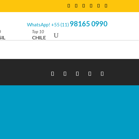
98165 0990
WhatsApp! +55 (11)
0
Top 10
IL
CHILE