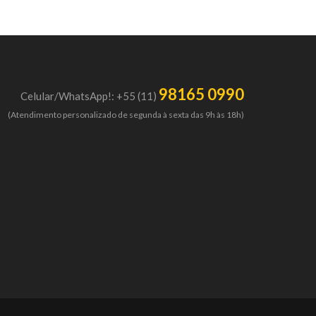
98165 0990
Celular/WhatsApp!: +55 (11)
(Atendimento personalizado de segunda à sexta das 9h às 18h)