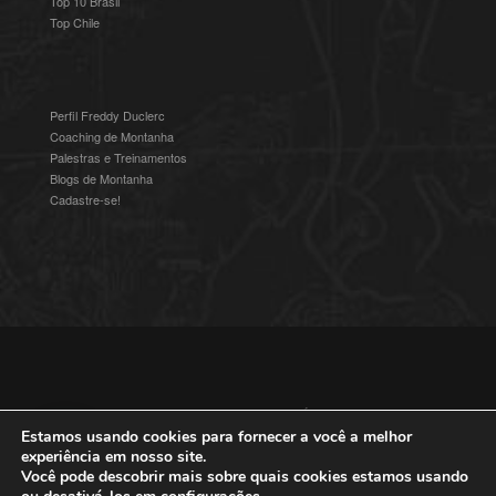
Top 10 Brasil
Top Chile
Perfil Freddy Duclerc
Coaching de Montanha
Palestras e Treinamentos
Blogs de Montanha
Cadastre-se!
© 2016-2025 Freddy Duclerc - Expedições na Ámerica do Sul.
Devenvolvido por
Studioz4
|
Política de Privacidade
Estamos usando cookies para fornecer a você a melhor
experiência em nosso site.
Você pode descobrir mais sobre quais cookies estamos usando