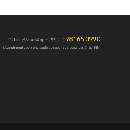
98165 0990
Celular/WhatsApp!: +55 (11)
(Atendimento personalizado de segunda à sexta das 9h às 18h)