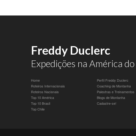
Freddy Duclerc
Expedições na América do 
Home
Perfil Freddy Duclerc
Roteiros Internacionais
Coaching de Montanha
Roteiros Nacionais
Palestras e Treinamentos
Top 10 América
Blogs de Montanha
Top 10 Brasil
Cadastre-se!
Top Chile