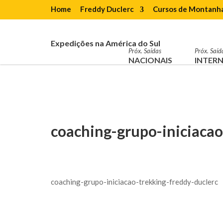
Home
Freddy Duclerc
Cursos de Montanh
Expedições na América do Sul
Próx. Saídas
Próx. Saíd
NACIONAIS
INTERN
coaching-grupo-iniciacao
coaching-grupo-iniciacao-trekking-freddy-duclerc