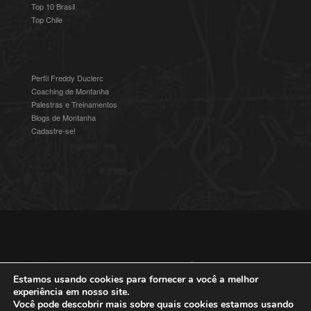
Top 10 Brasil
Top Chile
Perfil Freddy Duclerc
Coaching de Montanha
Palestras e Treinamentos
Blogs de Montanha
Cadastre-se!
© 2016-2025 Freddy Duclerc - Expedições na Ámerica do Sul.
Devenvolvido por
Studioz4
|
Política de Privacidade
Estamos usando cookies para fornecer a você a melhor
experiência em nosso site.
Você pode descobrir mais sobre quais cookies estamos usando