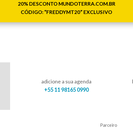
20% DESCONTO MUNDOTERRA.COM.BR
CÓDIGO: “FREDDYMT20” EXCLUSIVO
adicione a sua agenda
+55 11 98165 0990
Parceiro