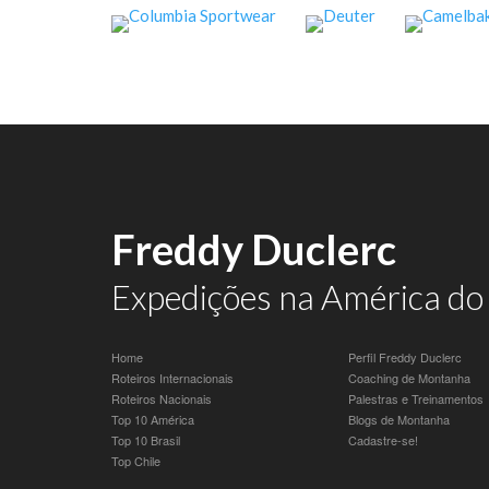
Freddy Duclerc
Expedições na América do 
Home
Perfil Freddy Duclerc
Roteiros Internacionais
Coaching de Montanha
Roteiros Nacionais
Palestras e Treinamentos
Top 10 América
Blogs de Montanha
Top 10 Brasil
Cadastre-se!
Top Chile