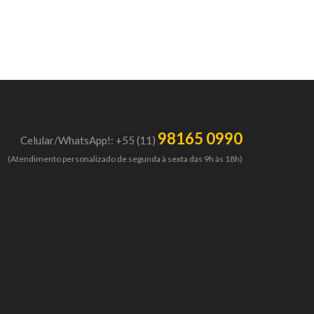
98165 0990
Celular/WhatsApp!: +55 (11)
(Atendimento personalizado de segunda à sexta das 9h às 18h)