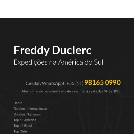
Freddy Duclerc
Expedições na América do Sul
98165 0990
Celular/WhatsApp!: +55 (11)
(Atendimento personalizado de segunda à sexta das 9h às 18h)
Home
Roteiros Internacionais
Roteiros Nacionais
Top 10 América
Top 10 Brasil
Top Chile