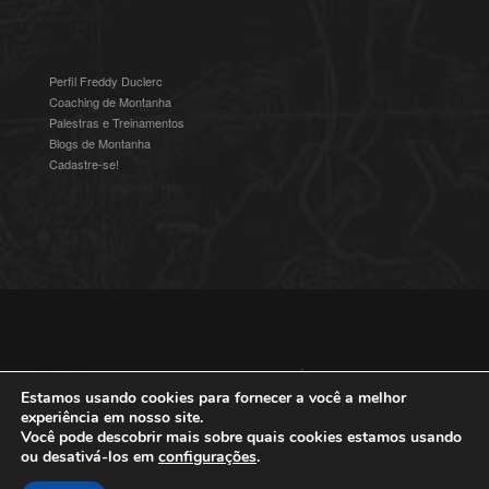
Perfil Freddy Duclerc
Coaching de Montanha
Palestras e Treinamentos
Blogs de Montanha
Cadastre-se!
© 2016-2025 Freddy Duclerc - Expedições na Ámerica do Sul.
Devenvolvido por
Studioz4
|
Política de Privacidade
Estamos usando cookies para fornecer a você a melhor
experiência em nosso site.
Você pode descobrir mais sobre quais cookies estamos usando
ou desativá-los em
configurações
.